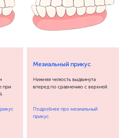
Мезиальный прикус
Ди
и
Нижняя челюсть выдвинута
Вер
е при
вперед по сравнению с верхней.
выс
й.
ниж
прикус
Подробнее про мезиальный
прикус
Под
при