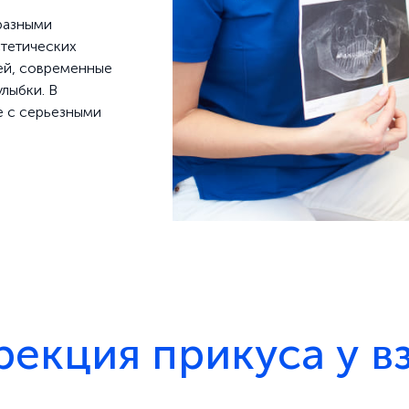
разными
стетических
тей, современные
лыбки. В
е с серьезными
.
рекция прикуса у в