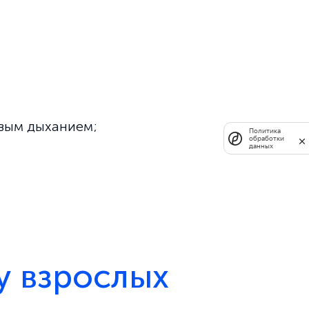
овым дыханием;
Политика
обработки
данных
у взрослых