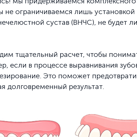
сь! мы придерживаемся комплексного п
ы не ограничиваемся лишь установкой 
ечелюстной сустав (ВНЧС), не будет л
дим тщательный расчет, чтобы понимат
ер, если в процессе выравнивания зуб
тезирование. Это поможет предотврат
ая долговременный результат.