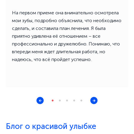
Богатырьков Д. В.
На первом приеме она внимательно осмотрела
2022 г.
«Ассиметрия», г. Иркутск, Богатырьков Д.В.
мои зубы, подробно объяснила, что необходимо
сделать, и составила план лечения. Я была
2023 г.
«Железная логика. Сохранять или удалять. Алгоритм
приятно удивлена её отношением – все
принятия решения», г. Новосибирск, Кулаев Ю.Т.
профессионально и дружелюбно. Понимаю, что
впереди меня ждет длительная работа, но
2023 г.
надеюсь, что всё пройдет успешно.
«Лечение вертикальных и сагиттальных аномалий у
взрослых», г. Новосибирск, Тихонов А.
2024 г.
«Планирование и лечение II класса», г. Новосибирск,
Ленденгольц Ж.А.
Блог о красивой улыбке