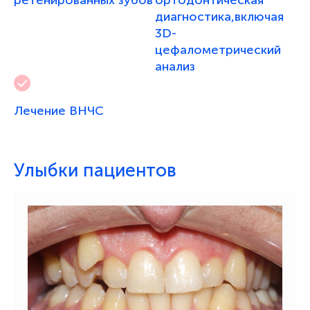
диагностика,включая
2019 г.
3D-
Jeong IL KIM: «MEAW Typodont Course», г. Нурсултан.
цефалометрический
анализ
2019 г.
Участник Сибирского ортодонтического форума, г.
Новосибирск.
Лечение ВНЧС
2019 г.
Б. Нарзулаев: «Early Orthopedic and Orthodontics
Treatment», г. Иркутск.
Улыбки пациентов
2019 г.
Б. Нарзулаев: «Micro-implants — Absolute Anchorage in
Orthodontics Treatment», г. Иркутск.
2020 г.
Л.А Хорольская: «Лечение патологии второго класса.
Взгляд снаружи и изнутри», г. Новосибирск.