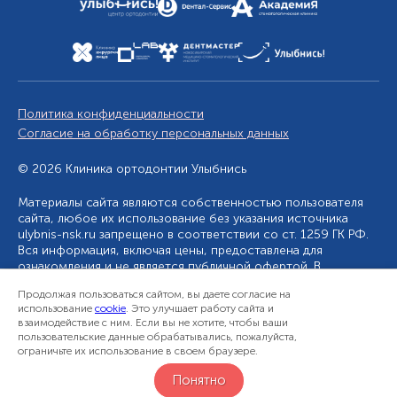
Политика конфиденциальности
Согласие на обработку персональных данных
© 2026 Клиника ортодонтии Улыбнись
Материалы сайта являются собственностью пользователя
сайта, любое их использование без указания источника
ulybnis-nsk.ru запрещено в соответствии со ст. 1259 ГК РФ.
Вся информация, включая цены, предоставлена для
ознакомления и не является публичной офертой. В
оформлении сайта использовались изображения,
Продолжая пользоваться сайтом, вы даете согласие на
разработанные Freepik. Фотоизображения людей,
использование
cookie
. Это улучшает работу сайта и
используемые на сайте, размещены исключительно с их
взаимодействие с ним. Если вы не хотите, чтобы ваши
согласия в рамках трудовых и гражданско-правовых
пользовательские данные обрабатывались, пожалуйста,
отношений с ними.
ограничьте их использование в своем браузере.
ИМЕЮТСЯ ПРОТИВОПОКАЗАНИЯ. НЕОБХОДИМА
Понятно
КОНСУЛЬТАЦИЯ СПЕЦИАЛИСТА