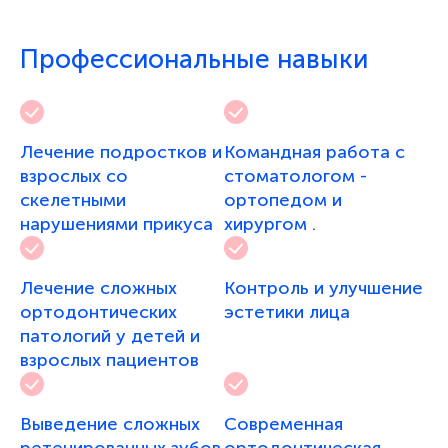
2018 г.
Профессиональные навыки
Р.А. Фадеев: «Рост лица. Скелетные и
зубоальвеолярные формы аномалий.
Дифференциальная диагностика. Особенности
лечения зубочелюстных аномалий в различные
Лечение подростков и
Командная работа с
возрастные периоды», г. Новосибирск.
взрослых со
стоматологом -
2019 г.
скелетными
ортопедом и
С. Попов: «Evolution of Achieving Successful Result.
нарушениями прикуса
хирургом .
Biomechanics in Orthodontic Practice: Past and
Present», г. Тбилиси.
Лечение сложных
Контроль и улучшение
2019 г.
ортодонтических
эстетики лица
П. Вергара: «Ортодонтия за пределами возможностей.
патологий у детей и
Уникальный курс по мини-винтам», г. Сочи.
взрослых пациентов
2019 г.
Б. Нурзулаев: «Standard Edgewise Technique in
Выведение сложных
Современная
Contemporary Orthodontics», г. Алматы.
ретенированных зубов
ортодонтическая