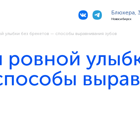
Блюхера, 
Новосибирск
ой улыбки без брекетов — способы выравнивания зубов
я ровной улыбк
способы выра