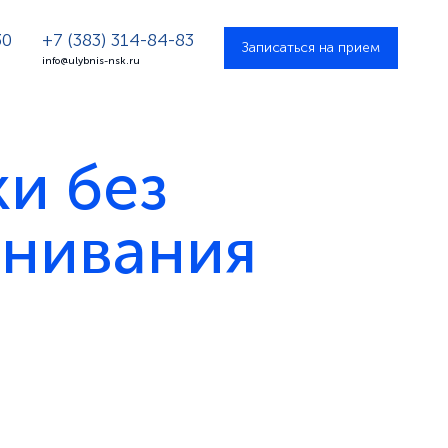
30
+7 (383) 314-84-83
Записаться на прием
info@ulybnis-nsk.ru
и без
внивания