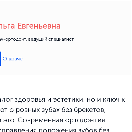
ьга Евгеньевна
рач-ортодонт, ведущий специалист
О враче
алог здоровья и эстетики, но и ключ к
т о ровных зубах без брекетов,
 это. Современная ортодонтия
справления положения зубов без